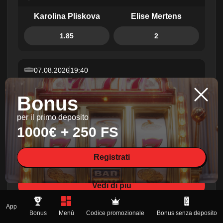
Karolina Pliskova
Elise Mertens
1.85
2
07.08.2026
19:40
New Jersey
Disegnare
New York
Bonus
Devils
Islanders
per il primo deposito
2
3.85
3
1000€ + 250 FS
1
2
3
4
Successivo
Registrati
Vedi di più
App
Bonus
Menù
Codice promozionale
Bonus senza deposito