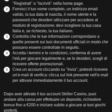
"Registrati" o "Iscriviti" nella home page.
Fornisci il tuo nome completo, un indirizzo email
valido, la tua data di nascita, il nome utente e la
password che desideri utilizzare per accedere al
modulo di registrazione; devi scegliere la tua casa
Italia e, se richiesto, la tua italiano.
Controlla che le tue informazioni corrispondano a
quelle presenti sui tuoi documenti ufficiali in modo che
possano essere controllate in seguito.
Accetta i termini e le condizioni, conferma di avere
l'età per giocare legalmente e, se lo desideri, scegli di
ricevere offerte promozionali.
Crea un account cliccando su "Invia"; potresti ricevere
un'e-mail di verifica: clicca sul link presente nell'e-mail
per attivare immediatamente il tuo account.
Dopo aver attivato il tuo account Skiller Casino, puoi
andare alla cassa per effettuare un deposito, richiedere
bonus fino a €200 e iniziare subito a giocare ai tuoi giochi
preferiti.