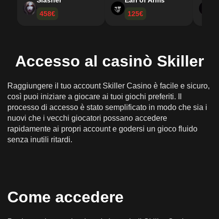
Slasher
Earl of Arms
M
Guida all'accesso a Skiller Casino
458€
125€
Come accedere a Skiller Casino
Problemi con l'accesso
Accesso al casinò Skiller
Raggiungere il tuo account Skiller Casino è facile e sicuro,
così puoi iniziare a giocare ai tuoi giochi preferiti. Il
processo di accesso è stato semplificato in modo che sia i
nuovi che i vecchi giocatori possano accedere
rapidamente ai propri account e godersi un gioco fluido
senza inutili ritardi.
Come accedere