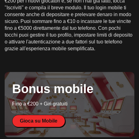
€200 per i nuovi giocatori e, se non l'hai già fatto, tocca
"Iscriviti" e compila il breve modulo. Il tuo login mobile ti
consente anche di depositare e prelevare denaro in modo
sicuro. Puoi sommare fino a €10 o incassare le tue vincite
fino a €5000 direttamente dal tuo telefono. Con pochi
tocchi puoi gestire il tuo profilo, impostare limiti di deposito
o attivare l'autenticazione a due fattori sul tuo telefono
grazie all'esperienza mobile semplificata.
Bonus mobile
Fino a €200 + Giri gratuiti
Gioca su Mobile