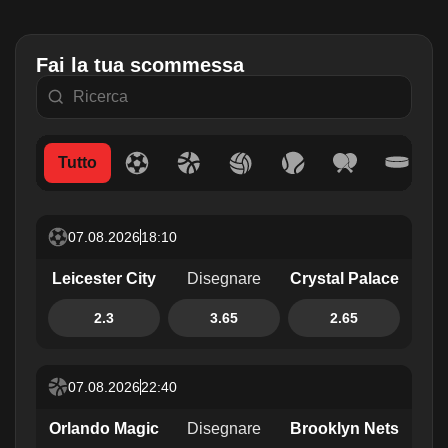
Fai la tua scommessa
Tutto
07.08.2026
18:10
Leicester City
Disegnare
Crystal Palace
2.3
3.65
2.65
07.08.2026
22:40
Orlando Magic
Disegnare
Brooklyn Nets