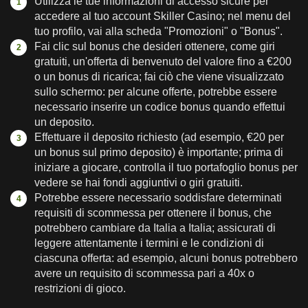
Utilizza le tue informazioni di accesso sicure per
accedere al tuo account Skiller Casino; nel menu del
tuo profilo, vai alla scheda "Promozioni" o "Bonus".
Fai clic sul bonus che desideri ottenere, come giri
gratuiti, un'offerta di benvenuto del valore fino a €200
o un bonus di ricarica; fai ciò che viene visualizzato
sullo schermo: per alcune offerte, potrebbe essere
necessario inserire un codice bonus quando effettui
un deposito.
Effettuare il deposito richiesto (ad esempio, €20 per
un bonus sul primo deposito) è importante; prima di
iniziare a giocare, controlla il tuo portafoglio bonus per
vedere se hai fondi aggiuntivi o giri gratuiti.
Potrebbe essere necessario soddisfare determinati
requisiti di scommessa per ottenere il bonus, che
potrebbero cambiare da Italia a Italia; assicurati di
leggere attentamente i termini e le condizioni di
ciascuna offerta: ad esempio, alcuni bonus potrebbero
avere un requisito di scommessa pari a 40x o
restrizioni di gioco.