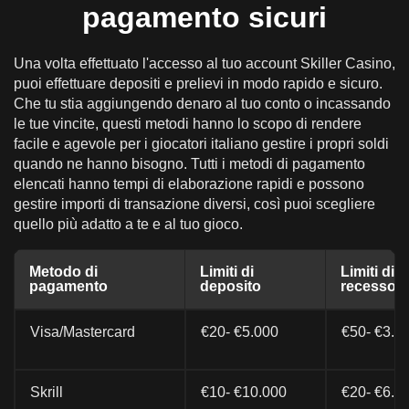
pagamento sicuri
Una volta effettuato l'accesso al tuo account Skiller Casino,
puoi effettuare depositi e prelievi in modo rapido e sicuro.
Che tu stia aggiungendo denaro al tuo conto o incassando
le tue vincite, questi metodi hanno lo scopo di rendere
facile e agevole per i giocatori italiano gestire i propri soldi
quando ne hanno bisogno. Tutti i metodi di pagamento
elencati hanno tempi di elaborazione rapidi e possono
gestire importi di transazione diversi, così puoi scegliere
quello più adatto a te e al tuo gioco.
Metodo di
Limiti di
Limiti di
pagamento
deposito
recesso
Visa/Mastercard
€20- €5.000
€50- €3.0
Skrill
€10- €10.000
€20- €6.0