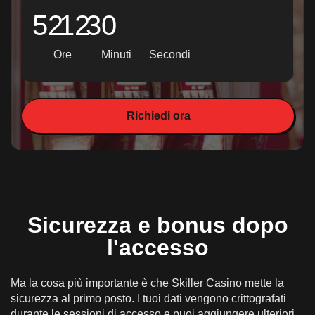
52
12
29
Ore
Minuti
Secondi
Richiedi ora
Sicurezza e bonus dopo
l'accesso
Ma la cosa più importante è che Skiller Casino mette la
sicurezza al primo posto. I tuoi dati vengono crittografati
durante le sessioni di accesso e puoi aggiungere ulteriori