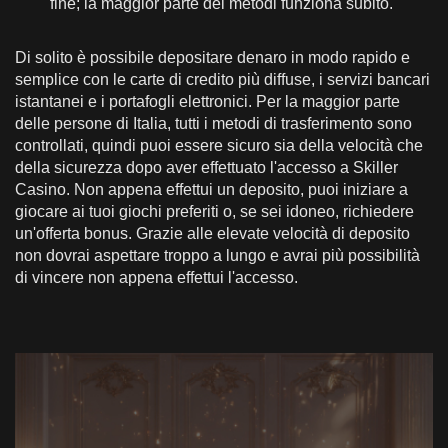
fine; la maggior parte dei metodi funziona subito.
Di solito è possibile depositare denaro in modo rapido e
semplice con le carte di credito più diffuse, i servizi bancari
istantanei e i portafogli elettronici. Per la maggior parte
delle persone di Italia, tutti i metodi di trasferimento sono
controllati, quindi puoi essere sicuro sia della velocità che
della sicurezza dopo aver effettuato l'accesso a Skiller
Casino. Non appena effettui un deposito, puoi iniziare a
giocare ai tuoi giochi preferiti o, se sei idoneo, richiedere
un'offerta bonus. Grazie alle elevate velocità di deposito
non dovrai aspettare troppo a lungo e avrai più possibilità
di vincere non appena effettui l'accesso.