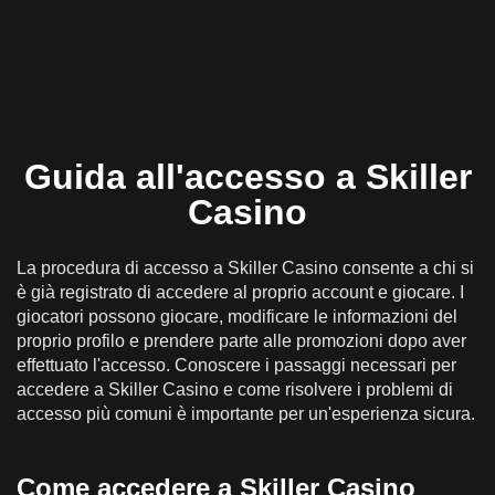
Guida all'accesso a Skiller
Casino
La procedura di accesso a Skiller Casino consente a chi si
è già registrato di accedere al proprio account e giocare. I
giocatori possono giocare, modificare le informazioni del
proprio profilo e prendere parte alle promozioni dopo aver
effettuato l'accesso. Conoscere i passaggi necessari per
accedere a Skiller Casino e come risolvere i problemi di
accesso più comuni è importante per un'esperienza sicura.
Come accedere a Skiller Casino