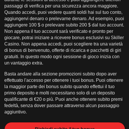
passaggi di verifica per una sicurezza ancora maggiore.
Quando accedi, puoi vedere quanti soldi hai sul tuo conto,
aggiungervi denaro o prelevarne denaro. Ad esempio, puoi
aggiungere 100 $ o prelevare subito 200 $ dal tuo account.
Non appena il tuo account sarà verificato e pronto per
giocare, potrai iniziare a ricevere bonus esclusivi su Skiller
Casino. Non appena accedi, puoi scegliere tra una varietà
di bonus di benvenuto, offerte di ricarica e pacchetti di giri
gratuiti. In questo modo ogni sessione di gioco inizia con
un vantaggio extra.
Basta andare alla sezione promozioni subito dopo aver
effettuato l'accesso per ottenere i tuoi bonus. Puoi ottenere
la maggior parte dei bonus subito quando effettui il tuo
primo deposito e molti necessitano solo di un deposito
qualificante di €20 o più. Puoi anche ottenere subito premi
fedeltà, senza dover passare attraverso alcun passaggio
aggiuntivo.