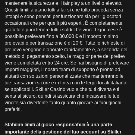
mantenere la sicurezza e il fair play a un livello elevato.
Questi limiti aiutano tutti a far sì che tutto proceda senza
intoppi e sono pensati per funzionare sia per i giocatori
occasionali che per quelli più esperti. È completamente
gratuito e puoi tenere tutti i soldi che vinci. Ogni mese è
possibile prelevare fino a 30.000 € e l'importo minimo
prelevabile per transazione è di 20 €. Tutte le richieste di
prelievo vengono elaborate rapidamente e, a seconda del
metodo di pagamento scelto, la maggior parte dei prelievi
viene completata entro 24 ore. Se hai bisogno di prelevare
importi maggiori, il nostro team di supporto è pronto ad
aiutarti con soluzioni personalizzate che manterranno le
tue transazioni sicure e in linea con le leggi locali italiano,
se applicabili. Skiller Casino vuole che tu ti diverta e ti
senta al sicuro, quindi si assicura che incassare le tue
vincite sia divertente tanto quanto giocare ai tuoi giochi
preferiti.
Stabilire limiti al gioco responsabile è una parte
importante della gestione del tuo account su Skiller