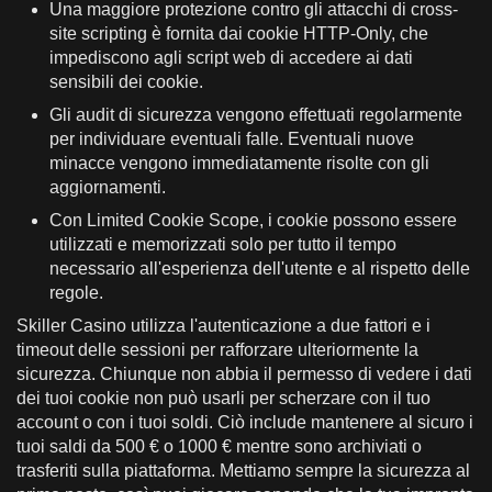
Una maggiore protezione contro gli attacchi di cross-
site scripting è fornita dai cookie HTTP-Only, che
impediscono agli script web di accedere ai dati
sensibili dei cookie.
Gli audit di sicurezza vengono effettuati regolarmente
per individuare eventuali falle. Eventuali nuove
minacce vengono immediatamente risolte con gli
aggiornamenti.
Con Limited Cookie Scope, i cookie possono essere
utilizzati e memorizzati solo per tutto il tempo
necessario all'esperienza dell'utente e al rispetto delle
regole.
Skiller Casino utilizza l'autenticazione a due fattori e i
timeout delle sessioni per rafforzare ulteriormente la
sicurezza. Chiunque non abbia il permesso di vedere i dati
dei tuoi cookie non può usarli per scherzare con il tuo
account o con i tuoi soldi. Ciò include mantenere al sicuro i
tuoi saldi da 500 € o 1000 € mentre sono archiviati o
trasferiti sulla piattaforma. Mettiamo sempre la sicurezza al