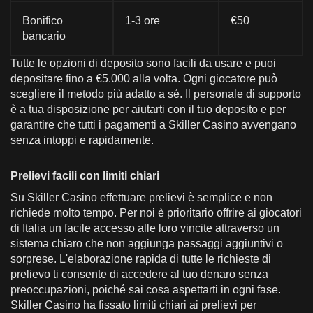
Bonifico
1-3 ore
€50
bancario
Tutte le opzioni di deposito sono facili da usare e puoi
depositare fino a €5.000 alla volta. Ogni giocatore può
scegliere il metodo più adatto a sé. Il personale di supporto
è a tua disposizione per aiutarti con il tuo deposito e per
garantire che tutti i pagamenti a Skiller Casino avvengano
senza intoppi e rapidamente.
Prelievi facili con limiti chiari
Su Skiller Casino effettuare prelievi è semplice e non
richiede molto tempo. Per noi è prioritario offrire ai giocatori
di Italia un facile accesso alle loro vincite attraverso un
sistema chiaro che non aggiunga passaggi aggiuntivi o
sorprese. L'elaborazione rapida di tutte le richieste di
prelievo ti consente di accedere al tuo denaro senza
preoccupazioni, poiché sai cosa aspettarti in ogni fase.
Skiller Casino ha fissato limiti chiari ai prelievi per