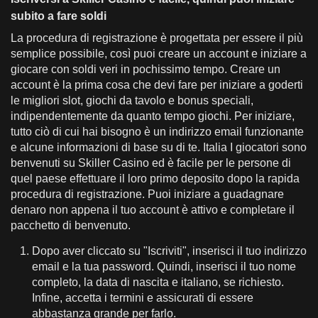
subito a fare soldi
La procedura di registrazione è progettata per essere il più
semplice possibile, così puoi creare un account e iniziare a
giocare con soldi veri in pochissimo tempo. Creare un
account è la prima cosa che devi fare per iniziare a goderti
le migliori slot, giochi da tavolo e bonus speciali,
indipendentemente da quanto tempo giochi. Per iniziare,
tutto ciò di cui hai bisogno è un indirizzo email funzionante
e alcune informazioni di base su di te. Italia I giocatori sono
benvenuti su Skiller Casino ed è facile per le persone di
quel paese effettuare il loro primo deposito dopo la rapida
procedura di registrazione. Puoi iniziare a guadagnare
denaro non appena il tuo account è attivo e completare il
pacchetto di benvenuto.
Dopo aver cliccato su "Iscriviti", inserisci il tuo indirizzo
email e la tua password. Quindi, inserisci il tuo nome
completo, la data di nascita e italiano, se richiesto.
Infine, accetta i termini e assicurati di essere
abbastanza grande per farlo.