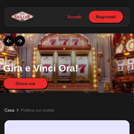
Accedi
Registrati
Gira e Vinci Ora!
Gioca ora
Casa
Politica sui cookie