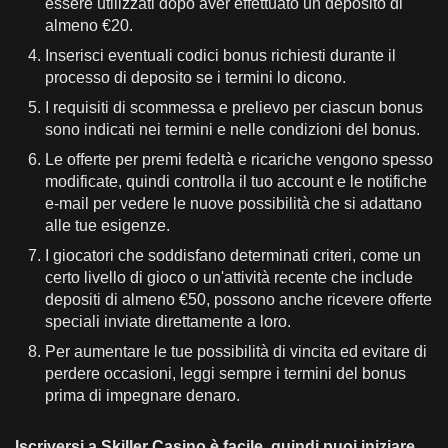
essere utilizzati dopo aver effettuato un deposito di
almeno €20.
Inserisci eventuali codici bonus richiesti durante il
processo di deposito se i termini lo dicono.
I requisiti di scommessa e prelievo per ciascun bonus
sono indicati nei termini e nelle condizioni del bonus.
Le offerte per premi fedeltà e ricariche vengono spesso
modificate, quindi controlla il tuo account e le notifiche
e-mail per vedere le nuove possibilità che si adattano
alle tue esigenze.
I giocatori che soddisfano determinati criteri, come un
certo livello di gioco o un'attività recente che include
depositi di almeno €50, possono anche ricevere offerte
speciali inviate direttamente a loro.
Per aumentare le tue possibilità di vincita ed evitare di
perdere occasioni, leggi sempre i termini del bonus
prima di impegnare denaro.
Iscriversi a Skiller Casino è facile, quindi puoi iniziare