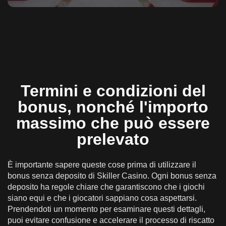
Termini e condizioni del
bonus, nonché l'importo
massimo che può essere
prelevato
È importante sapere queste cose prima di utilizzare il
bonus senza deposito di Skiller Casino. Ogni bonus senza
deposito ha regole chiare che garantiscono che i giochi
siano equi e che i giocatori sappiano cosa aspettarsi.
Prendendoti un momento per esaminare questi dettagli,
puoi evitare confusione e accelerare il processo di riscatto