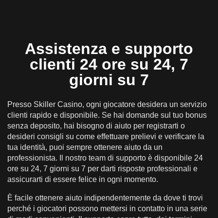
Assistenza e supporto
clienti 24 ore su 24, 7
giorni su 7
Presso Skiller Casino, ogni giocatore desidera un servizio
clienti rapido e disponibile. Se hai domande sul tuo bonus
senza deposito, hai bisogno di aiuto per registrarti o
desideri consigli su come effettuare prelievi e verificare la
tua identità, puoi sempre ottenere aiuto da un
professionista. Il nostro team di supporto è disponibile 24
ore su 24, 7 giorni su 7 per darti risposte professionali e
assicurarti di essere felice in ogni momento.
È facile ottenere aiuto indipendentemente da dove ti trovi
perché i giocatori possono mettersi in contatto in una serie