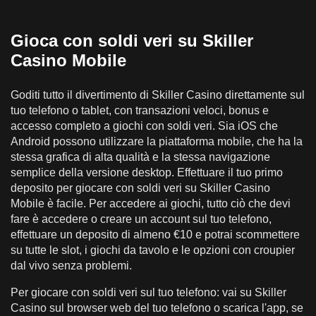
Gioca con soldi veri su Skiller
Casino Mobile
Goditi tutto il divertimento di Skiller Casino direttamente sul
tuo telefono o tablet, con transazioni veloci, bonus e
accesso completo a giochi con soldi veri. Sia iOS che
Android possono utilizzare la piattaforma mobile, che ha la
stessa grafica di alta qualità e la stessa navigazione
semplice della versione desktop. Effettuare il tuo primo
deposito per giocare con soldi veri su Skiller Casino
Mobile è facile. Per accedere ai giochi, tutto ciò che devi
fare è accedere o creare un account sul tuo telefono,
effettuare un deposito di almeno €10 e potrai scommettere
su tutte le slot, i giochi da tavolo e le opzioni con croupier
dal vivo senza problemi.
Per giocare con soldi veri sul tuo telefono: vai su Skiller
Casino sul browser web del tuo telefono o scarica l'app, se