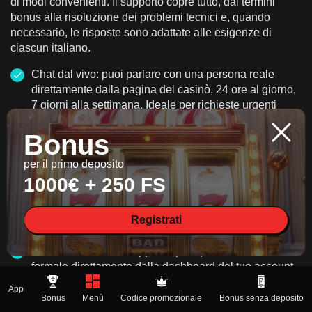
di modi convenienti. Il supporto copre tutto, dai termini
bonus alla risoluzione dei problemi tecnici e, quando
necessario, le risposte sono adattate alle esigenze di
ciascun italiano.
Chat dal vivo: puoi parlare con una persona reale
direttamente dalla pagina del casinò, 24 ore al giorno,
7 giorni alla settimana. Ideale per richieste urgenti
sull'attivazione di un bonus senza deposito o per porre
Bonus
domande sul tuo account.
per il primo deposito
Email: Se hai domande più specifiche, invia un
1000€ + 250 FS
messaggio. Riceverai una risposta scritta completa
entro poche ore. Tutte le questioni relative ai bonus e
ai prelievi vengono gestite in modo privato e sensibile.
Registrati
Sistema di ticket di supporto: puoi porre una domanda
formale direttamente dalla dashboard del tuo account.
Fantastico per tenere traccia di problemi in corso o di
App
problemi più complicati con la gestione del tuo € o del
Bonus
Menù
Codice promozionale
Bonus senza deposito