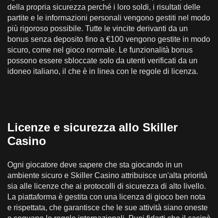
della propria sicurezza perché i loro soldi, i risultati delle
partite e le informazioni personali vengono gestiti nel modo
più rigoroso possibile. Tutte le vincite derivanti da un
bonus senza deposito fino a €100 vengono gestite in modo
sicuro, come nel gioco normale. Le funzionalità bonus
possono essere sbloccate solo da utenti verificati da un
idoneo italiano, il che è in linea con le regole di licenza.
Licenze e sicurezza allo Skiller
Casino
Ogni giocatore deve sapere che sta giocando in un
ambiente sicuro e Skiller Casino attribuisce un'alta priorità
sia alle licenze che ai protocolli di sicurezza di alto livello.
La piattaforma è gestita con una licenza di gioco ben nota
e rispettata, che garantisce che le sue attività siano oneste