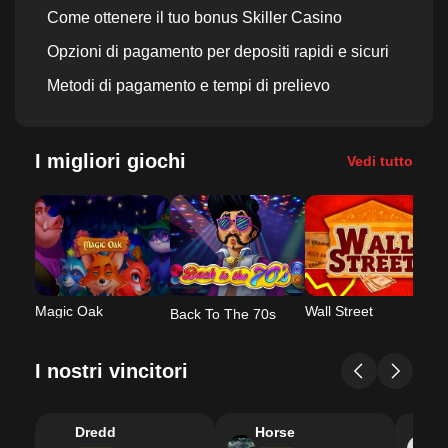
Come ottenere il tuo bonus Skiller Casino
Opzioni di pagamento per depositi rapidi e sicuri
Metodi di pagamento e tempi di prelievo
Termini e condizioni del bonus, nonché l'importo
massimo che può essere prelevato
I migliori giochi
Vedi tutto
Regole importanti sui bonus
Gioca con soldi veri su Skiller Casino Mobile
Gioco equo e sicurezza allo Skiller Casino
Licenze e sicurezza allo Skiller Casino
Magic Oak
Wall Street
Assistenza e supporto clienti 24 ore su 24, 7
Back To The 70s
R
giorni su 7
Come ottenere il bonus senza deposito di Skiller
I nostri vincitori
Casino
Dredd
Horse
D