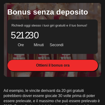
Bonus senza deposito
Richiedi oggi stesso i tuoi giri gratuiti e il tuo bonus!
52
12
29
Ore
Minuti
Secondi
Ottieni il bonus ora
Ad esempio, le vincite derivanti da 20 giri gratuiti
potrebbero dover essere giocate 30 volte prima di poter
essere prelevate, e il massimo che può essere prelevato è