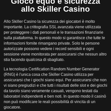
Gioco equo e sicurezza
allo Skiller Casino
Allo Skiller Casino la sicurezza dei giocatori è molto
importante. La crittografia SSL avanzata viene utilizzata
per proteggere i dati personali e le transazioni finanziarie
sulla piattaforma. In questo modo si garantisce che tutte le
informazioni fornite rimangano private. Solo le persone
autorizzate possono vedere i record sensibili e ogni
sessione viene monitorata per assicurarsi che nessun altro
stia facendo qualcosa di sbagliato.
La tecnologia Certification Random Number Generator
(RNG) è l'unica cosa che Skiller Casino utilizza per
assicurarsi che i giochi siano equi. Per assicurarsi che non
vi siano pregiudizi e che tutti i risultati delle slot e dei giochi
da tavolo siano veramente casuali, vengono testati da
laboratori indipendenti e ben noti. In questo modo il casinò
non può modificare le reali possibilità di vincita di un
giocatore.