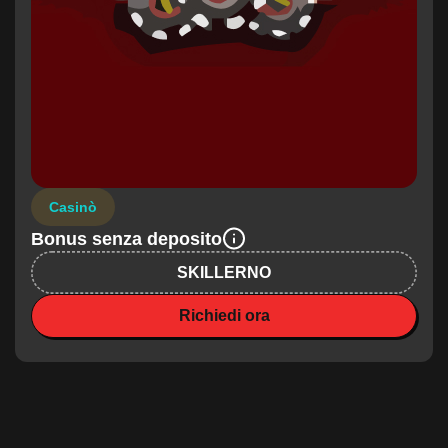
Casinò
Bonus senza deposito
SKILLERNO
Richiedi ora