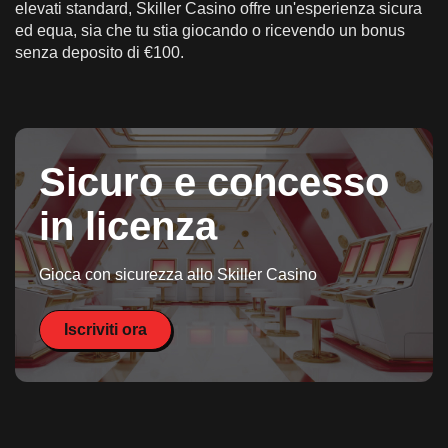
elevati standard, Skiller Casino offre un'esperienza sicura
ed equa, sia che tu stia giocando o ricevendo un bonus
senza deposito di €100.
Sicuro e concesso
in licenza
Gioca con sicurezza allo Skiller Casino
Iscriviti ora