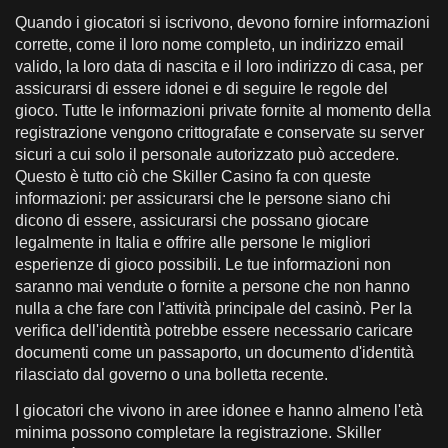
Quando i giocatori si iscrivono, devono fornire informazioni
corrette, come il loro nome completo, un indirizzo email
valido, la loro data di nascita e il loro indirizzo di casa, per
assicurarsi di essere idonei e di seguire le regole del
gioco. Tutte le informazioni private fornite al momento della
registrazione vengono crittografate e conservate su server
sicuri a cui solo il personale autorizzato può accedere.
Questo è tutto ciò che Skiller Casino fa con queste
informazioni: per assicurarsi che le persone siano chi
dicono di essere, assicurarsi che possano giocare
legalmente in Italia e offrire alle persone le migliori
esperienze di gioco possibili. Le tue informazioni non
saranno mai vendute o fornite a persone che non hanno
nulla a che fare con l'attività principale del casinò. Per la
verifica dell'identità potrebbe essere necessario caricare
documenti come un passaporto, un documento d'identità
rilasciato dal governo o una bolletta recente.
I giocatori che vivono in aree idonee e hanno almeno l'età
minima possono completare la registrazione. Skiller