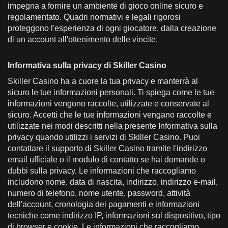
impegna a fornire un ambiente di gioco online sicuro e
regolamentato. Quadri normativi e legali rigorosi
proteggono l'esperienza di ogni giocatore, dalla creazione
di un account all'ottenimento delle vincite.
Informativa sulla privacy di Skiller Casino
Skiller Casino ha a cuore la tua privacy e manterrà al
sicuro le tue informazioni personali. Ti spiega come le tue
informazioni vengono raccolte, utilizzate e conservate al
sicuro. Accetti che le tue informazioni vengano raccolte e
utilizzate nei modi descritti nella presente Informativa sulla
privacy quando utilizzi i servizi di Skiller Casino. Puoi
contattare il supporto di Skiller Casino tramite l'indirizzo
email ufficiale o il modulo di contatto se hai domande o
dubbi sulla privacy. Le informazioni che raccogliamo
includono nome, data di nascita, indirizzo, indirizzo e-mail,
numero di telefono, nome utente, password, attività
dell'account, cronologia dei pagamenti e informazioni
tecniche come indirizzo IP, informazioni sul dispositivo, tipo
di browser e cookie. Le informazioni che raccogliamo